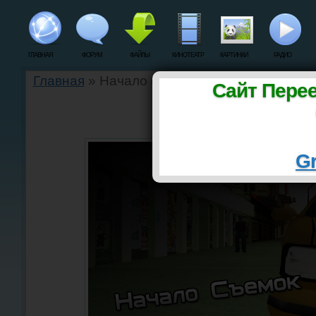
ГЛАВНАЯ
ФОРУМ
ФАЙЛЫ
КИНОТЕАТР
КАРТИНКИ
РАДИО
Главная
» Начало съемок Knockout 2
Сайт Пере
Начало съемок Knock
Gr