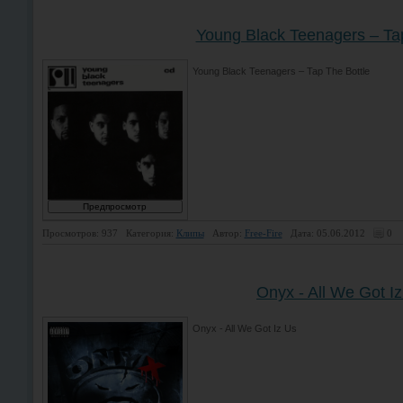
Young Black Teenagers – Tap
Young Black Teenagers – Tap The Bottle
Просмотров: 937
Категория:
Клипы
Автор:
Free-Fire
Дата: 05.06.2012
0
Onyx - All We Got I
Onyx - All We Got Iz Us