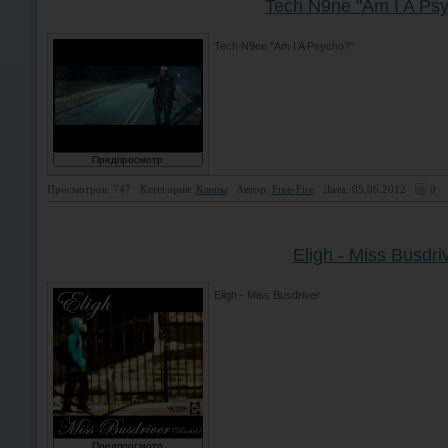
Tech N9ne "Am I A Ps
Tech N9ne "Am I A Psycho?"
Просмотров: 747
Категория:
Клипы
Автор:
Free-Fire
Дата: 05.06.2012
0
Eligh - Miss Busdri
Eligh - Miss Busdriver