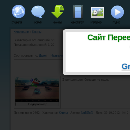
ГЛАВНАЯ
ФОРУМ
ФАЙЛЫ
КИНОТЕАТР
КАРТИНКИ
РАДИО
Кинотеатр
»
Клипы
Сайт Пере
В категории объявлений
:
51
Показано объявлений
:
1-20
Сортировать по
:
Дате
·
Названию
·
Рейтингу
·
Комментариям
·
Просмотрам
Gr
Э рон дон дон :
Э рон дон дон, больше не надо.
Просмотров: 2662
Категория:
Клипы
Автор:
Rai[S]oN
Дата: 30.10.2012
2