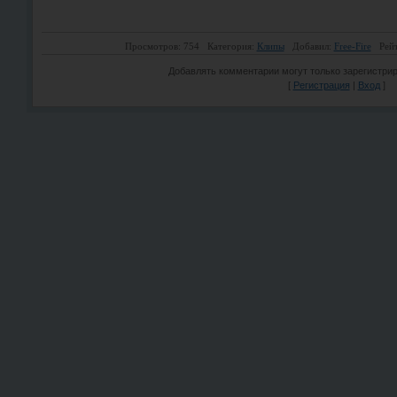
Просмотров: 754
Категория:
Клипы
Добавил:
Free-Fire
Рей
Добавлять комментарии могут только зарегистри
[
Регистрация
|
Вход
]