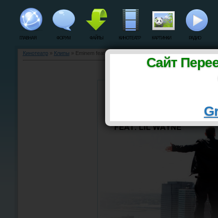
ГЛАВНАЯ
ФОРУМ
ФАЙЛЫ
КИНОТЕАТР
КАРТИНКИ
РАДИО
Кинотеатр
»
Клипы
» Eminem feat. Lil' Wayne - No Love
Сайт Пере
Eminem feat. Lil' Wayne 
Gr