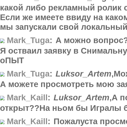
какой либо рекламный ролик с
Если же имеете ввиду на како
мы запускали свой локальны
Mark_Tuga
:
А можно вопрос
Я остваил заявку в Снимальну
оПЫТ
Mark_Tuga
:
Luksor_Artem
,Мо
А можете просмотреть мою за
Mark_Kaill
:
Luksor_Artem
,А п
открыт??На ньом бы Игралы 
Mark_Kaill
:
Пожалуста просмо