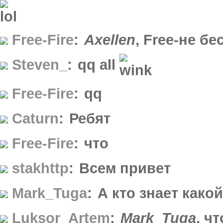
Free-Fire
:
Axellen
, Free-не б
Steven_
:
qq all
Free-Fire
:
qq
Caturn
:
Ребят
Free-Fire
:
что
stakhttp
:
Всем привет
Mark_Tuga
:
А кто знает како
Luksor_Artem
:
Mark_Tuga
, ч