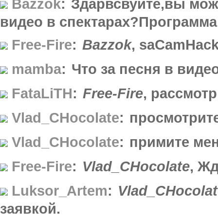
Bazzok
:
Здарвсвуйте,вы може
видео в спектарах?Программа
Free-Fire
:
Bazzok
, saCamHac
mamba
:
Что за песня в виде
FataLiTH
:
Free-Fire
, рассмотр
Vlad_CHocolate
:
просмотрите
Vlad_CHocolate
:
примите мен
Free-Fire
:
Vlad_CHocolate
, Ж
Luksor_Artem
:
Vlad_CHocolat
заявкой.