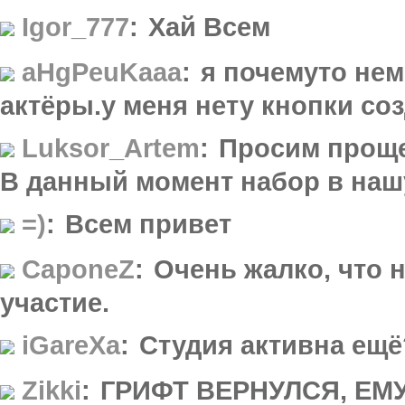
Igor_777
:
Хай Всем
aHgPeuKaaa
:
я почемуто нем
актёры.у меня нету кнопки соз
Luksor_Artem
:
Просим прощ
В данный момент набор в наш
=)
:
Всем привет
CaponeZ
:
Очень жалко, что 
участие.
iGareXa
:
Студия активна ещ
Zikki
:
ГРИФТ ВЕРНУЛСЯ, ЕМУ