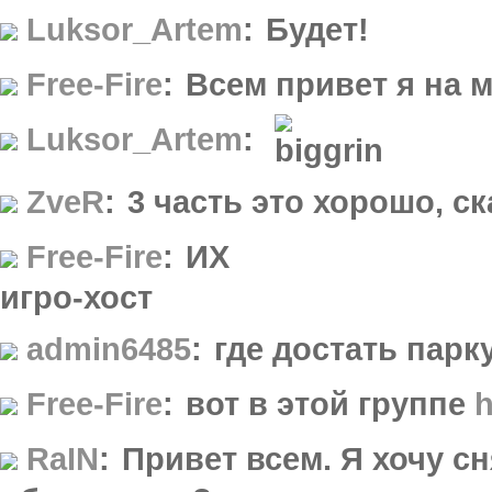
Luksor_Artem
:
Будет!
Free-Fire
:
Всем привет я на 
Luksor_Artem
:
ZveR
:
3 часть это хорошо, с
Free-Fire
:
ИХ
игро-хост
admin6485
:
где достать парк
Free-Fire
:
вот в этой группе
h
RaIN
:
Привет всем. Я хочу с