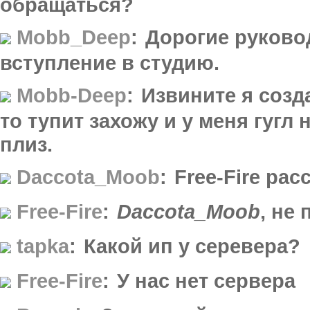
обращаться?
Mobb_Deep
:
Дорогие руково
вступление в студию.
Mobb-Deep
:
Извините я созд
то тупит захожу и у меня гугл 
плиз.
Daccota_Moob
:
Free-Fire рас
Free-Fire
:
Daccota_Moob
, не 
tapka
:
Какой ип у серевера?
Free-Fire
:
У нас нет сервера