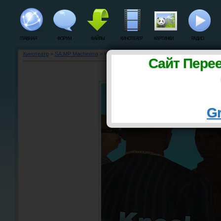
ГЛАВНАЯ
ФОРУМ
ФАЙЛЫ
КИНОТЕАТР
КАРТИНКИ
РАДИО
Кинотеатр
»
SA:MP Machinima
» Knockout 2[Trailer][SAMP][Machinima]
Сайт Пере
Knockout 2[Trailer][SAMP][
Gr