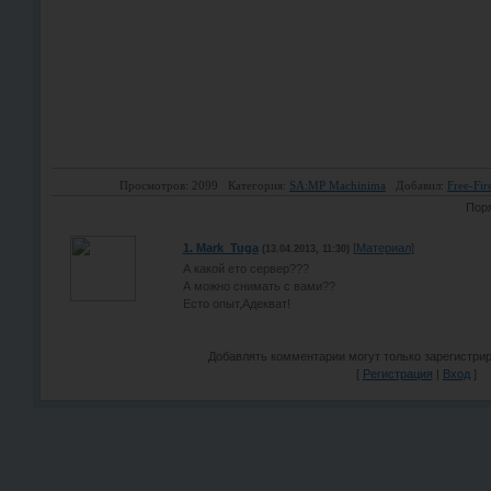
Просмотров: 2099
Категория:
SA:MP Machinima
Добавил:
Free-Fir
Поря
1.
Mark_Tuga
[
Материал
]
(13.04.2013, 11:30)
А какой ето сервер???
А можно снимать с вами??
Есто опыт,Адекват!
Добавлять комментарии могут только зарегистри
[
Регистрация
|
Вход
]