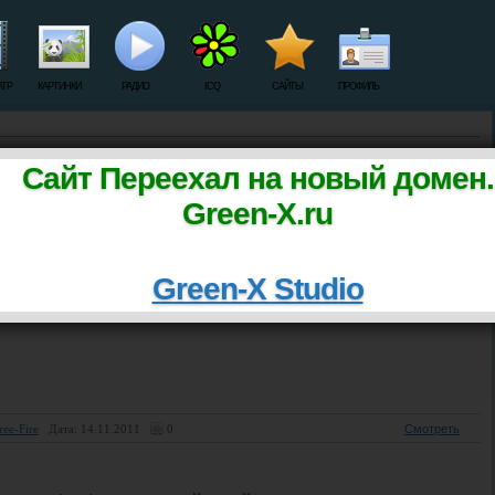
АТР
КАРТИНКИ
РАДИО
ICQ
САЙТЫ
ПРОФИЛЬ
Сайт Переехал на новый домен.
Green-X.ru
у
·
Комментариям
·
Просмотрам
Vice City RAGE - Trailer 1
Green-X Studio
ol & The Gang- Summer Madness
ree-Fire
Дата: 14.11.2011
0
Смотреть