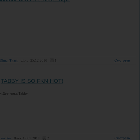
Dima_Tkach
Дата: 25.12.2010
1
Смотреть
TABBY IS SO FKN HOT!
я Девченка Tabby
ree-Fire
Дата: 19.07.2010
2
Смотреть