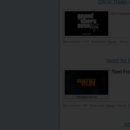
Ofical Trail
Долгожданны
Просмотров: 1131
Категория:
Видео
Автор:
Need for 
Need For
Просмотров: 749
Категория:
Видео
Автор:
F
Aft