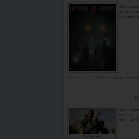
Официальный
Фильм начал
На данный 
Просмотров: 768
Категория:
Видео
Автор:
F
B
Трейлер ро
является, 
сборной "З