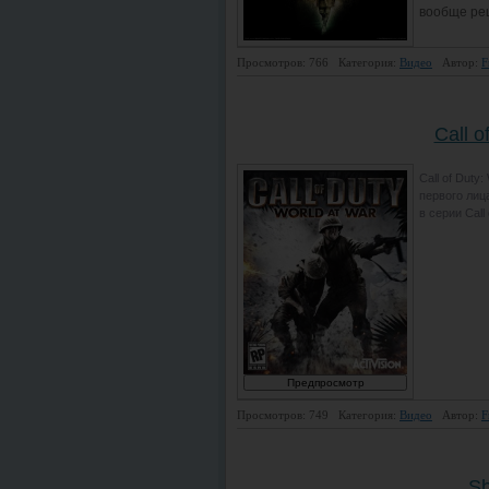
вообще реш
Просмотров: 766
Категория:
Видео
Автор:
F
Call o
Call of Duty
первого лиц
в серии Cal
Просмотров: 749
Категория:
Видео
Автор:
F
Sh