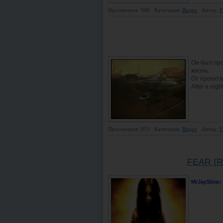
Просмотров: 966
Категория:
Видео
Автор:
F
Он был про
жизнь.
От проекта
After a night
Просмотров: 953
Категория:
Видео
Автор:
F
FEAR (Re
MrJaySlow
: