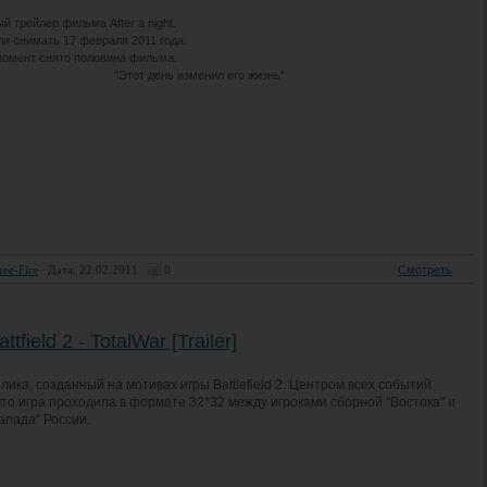
 трейлер фильма After a night.
и снимать 17 февраля 2011 года.
момент снято половина фильма.
"Этот день изменил его жизнь"
ree-Fire
Дата: 22.02.2011
0
Смотреть
attfield 2 - TotalWar [Trailer]
лика, созданный на мотивах игры Battlefield 2. Центром всех событий
что игра проходила в формате 32*32 между игроками сборной "Востока" и
апада" России.