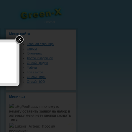
Green-X
Меню сайта
X
Главная страница
Форум
Кинотеатр
Хостинг картинок
Онлайн радио
Файлы
Топ сайтов
Онлайн игры
Онлайн ICQ
Мини-чат