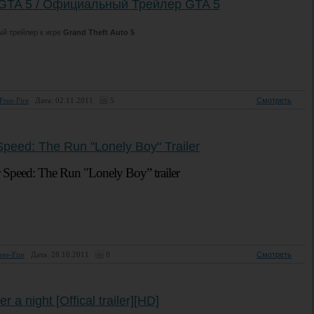
er GTA 5 / Официальный Трейлер GTA 5
й трейлер к игре
Grand Theft Auto 5
Free-Fire
Дата: 02.11.2011
5
Смотреть
Speed: The Run "Lonely Boy" Trailer
 Speed: The Run "Lonely Boy” trailer
ree-Fire
Дата: 28.10.2011
0
Смотреть
er a night [Offical trailer][HD]