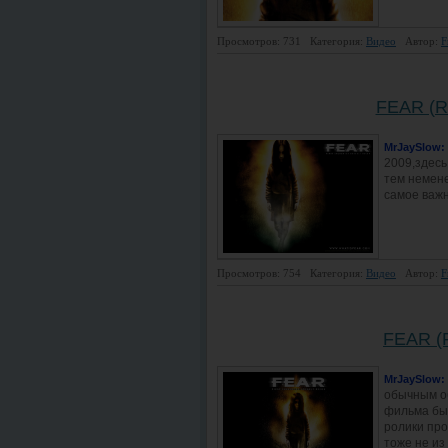
Просмотров: 731
Категория:
Видео
Автор:
F
FEAR (Re
MrJaySlow
:
2009,здесь
тем немен
самое важ
Просмотров: 754
Категория:
Видео
Автор:
F
FEAR (R
MrJaySlow
:
обычным об
фильма бы
ролики про
тоже не из