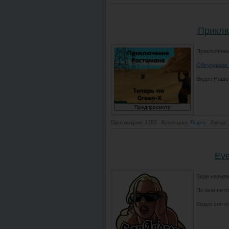
Приклю
Приключение
Обсуждаем 
Видео Нашег
Просмотров: 1283
Категория:
Видео
Автор:
Eve
Виде называ
По мне не п
Видео снят