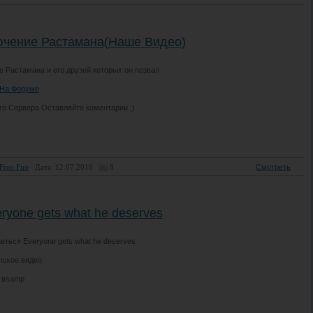
чение Растамана(Наше Видео)
 Растамана и его друзей которых он позвал
На Форуме
о Сервера Оставляйте коментарии ;)
Free-Fire
Дата: 12.07.2010
8
Смотреть
ryone gets what he deserves
еться Everyone gets what he deserves
лохое видео
о вsamp