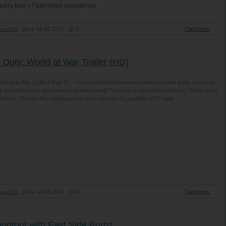
ать вам :) Приятного просмотра.
ree-Fire
Дата: 16.02.2011
0
Смотреть
f Duty: World at War Trailer (HD)
: World at War (Call of Duty 5) — мультиплатформенная компьютерная игра, шутер от
а, разработанна американской компанией Treyarch и изданной Activision. Пятая игра
l of Duty. Проект был официально анонсирован 26 декабря 2007 года.
ree-Fire
Дата: 14.02.2011
0
Смотреть
ootout with East Side Purpz