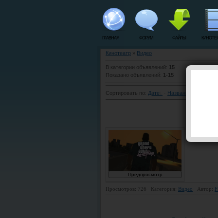
ГЛАВНАЯ
ФОРУМ
ФАЙЛЫ
КИНОТЕ
Кинотеатр
»
Видео
В категории объявлений
:
15
Показано объявлений
:
1-15
Сортировать по
:
Дате
·
Названию
·
Рейтинг
(song) Ko
Просмотров: 726
Категория:
Видео
Автор:
F