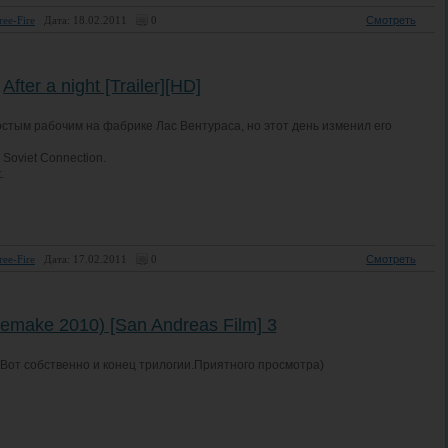
ree-Fire
Дата: 18.02.2011
0
Смотреть
After a night [Trailer][HD]
стым рабочим на фабрике Лас Вентураса, но этот день изменил его
 Soviet Connection.
.
ree-Fire
Дата: 17.02.2011
0
Смотреть
make 2010) [San Andreas Film] 3
Вот собственно и конец трилогии.Приятного просмотра)