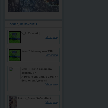
Последние коменты
V_R:
Спасибо)
[Материал]
Xaker2:
Моя оценка 9/10
[Материал]
Mark_Tuga:
А какой ето
сервер???
А можно снимать с вами??
Есто опыт,Адекват!
[Материал]
Luksor_Artem:
SaCamHack
[Материал]