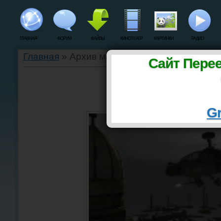
ГЛАВНАЯ
ФОРУМ
ФАЙЛЫ
КИНОТЕАТР
КАРТИНКИ
РАДИО
Главная
»
Архив материалов
Сайт Пере
«1С» расскажет про В
Gr