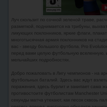
Луч скользит по сочной зеленой траве, ра
разметкой, поднимается на трибуны, выхва
ликующих поклонников, яркие флаги, плака
многотысячная армия поклонников на стади
вас - звезду большого футбола. Pro Evoluti
перед вами целую футбольную вселенную, 
мельчайших подробностях.
Добро пожаловать в Лигу чемпионов - на а
футбольных баталий. Здесь вас ждут взлет
поражения, здесь бурлит и закипает сама ж
противостоите футболистам Manchester Unit
секунды матча утекают, как песок сквозь п
рветесь вперед, виртуозно обходите защитн