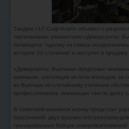
Тандем «1С-СофтКлаб» объявил о разработ
тактическими элементами «Диверсанты: Вье
посвящена "одному из самых неоднозначны
истории XX столетия" и поступит в продажу 
«Диверсанты: Вьетнам» предложит вниман
кампании, состоящие из пяти эпизодов: за 
во Вьетнам по случайному стечению обстоя
профессионалов, воевавших там по долгу 
В советской кампании игроку предстоит упр
персонажей: двух русских инструкторов-ди
тренированных бойцов северовьетнамской 