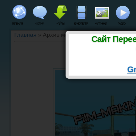
ГЛАВНАЯ
ФОРУМ
ФАЙЛЫ
КИНОТЕАТР
КАРТИНКИ
РАДИО
Главная
»
Архив материалов
Сайт Пере
День съемок 3.
Gr