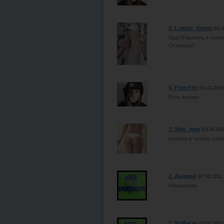
5.
Luksor_Artem
(02.
Ура!!!Наконец я посмо
Отлично!!!
4.
Free-Fire
(16.02.2012
Есть косяки
3.
Vital_new
(13.02.201
ошибка в титрах слов
2.
Диджей
(07.02.2012,
Ниииштяяк
1.
StrRacer
(07.02.2012