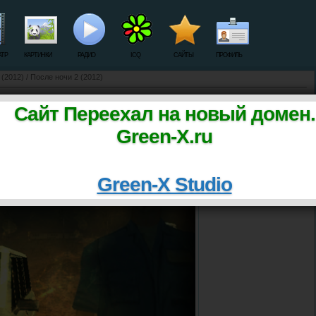
АТР
КАРТИНКИ
РАДИО
ICQ
САЙТЫ
ПРОФИЛЬ
2 (2012) / После ночи 2 (2012)
ight 2 (2012) / После ночи 2 (2012)
Сайт Переехал на новый домен.
Green-X.ru
Green-X Studio