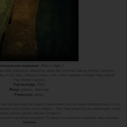
игинальное название:
After a night 2
lya1996, trollmarcus, AdskiyDog, aptyp, Alex_Floresta, Maksim_Barinov, Detective,
iko_O, Mr_Epico, Edward_Fanyan , Grift, ILYAR, Imperialist, ScRaM, Diego_Moretti ,
Paul_Stanley и другие
Год выхода:
2012
Жанр:
ужасы, триллер
Режиссер:
aptyp
 жил как большинство людей. В один момент вся его жизнь перевернулась, сотни
оторые могут только есть и убивать. Тому надо добраться до лаборатории, чтобы
омочь ученым сделать вакцину от вируса
е начались проблемы на дороге. По дороге он встречает выживших, ему помогают.
Трейлер