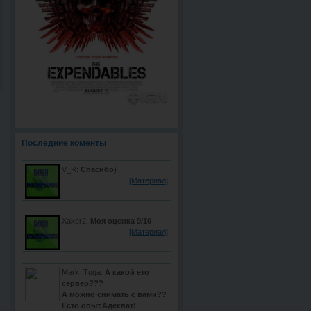
Последние коменты
V_R:
Спасибо)
[Материал]
Xaker2:
Моя оценка 9/10
[Материал]
Mark_Tuga:
А какой ето
сервер???
А можно снимать с вами??
Есто опыт,Адекват!