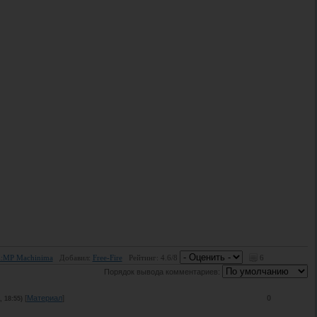
:MP Machinima
Добавил:
Free-Fire
Рейтинг:
4.6
/
8
6
Порядок вывода комментариев:
[
Материал
]
0
, 18:55)