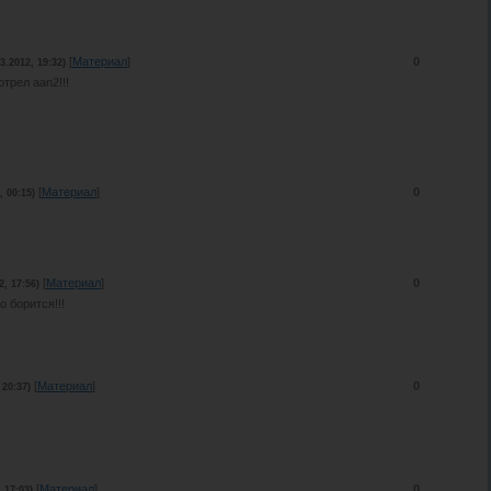
[
Материал
]
0
03.2012, 19:32)
трел aan2!!!
[
Материал
]
0
, 00:15)
[
Материал
]
0
2, 17:56)
о борится!!!
[
Материал
]
0
 20:37)
[
Материал
]
0
, 17:03)