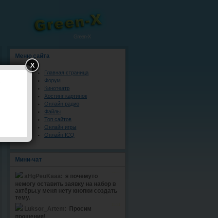
Green-X
Меню сайта
X
Главная страница
Форум
Кинотеатр
Хостинг картинок
Онлайн радио
Файлы
Топ сайтов
Онлайн игры
Онлайн ICQ
Мини-чат