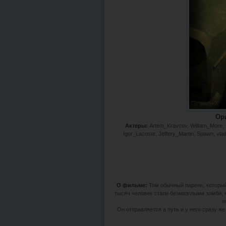
Ор
Актеры:
Artem_Kravcov, William_More, I
Igor_Lacoste, Jeffery_Martin, Spawn, vlad
О фильме:
Том обычный парень, который
тысяч человек стали безмозглыми зомби, к
п
Он отправляется в путь и у него сразу ж