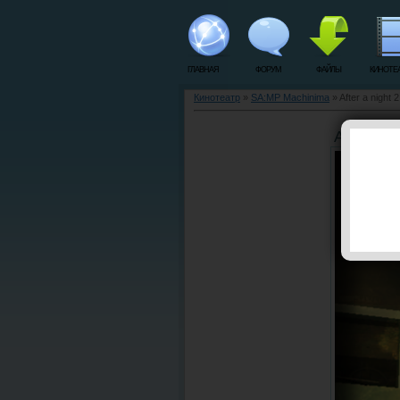
ГЛАВНАЯ
ФОРУМ
ФАЙЛЫ
КИНОТЕ
Кинотеатр
»
SA:MP Machinima
» After a night 
After a n