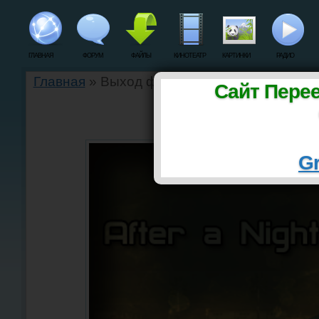
ГЛАВНАЯ
ФОРУМ
ФАЙЛЫ
КИНОТЕАТР
КАРТИНКИ
РАДИО
Главная
» Выход фильма After a night 2.
Сайт Пере
Выход фильма After a n
Gr