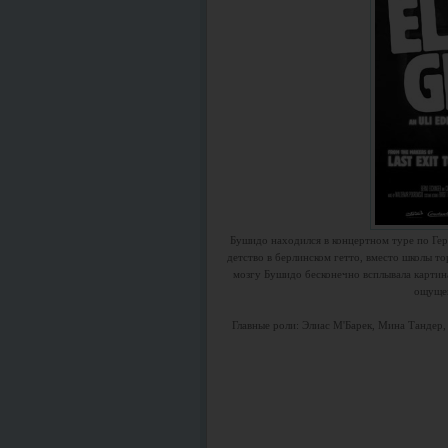
Бушидо находился в концертном туре по Гер
детство в берлинском гетто, вместо школы то
мозгу Бушидо бесконечно всплывала картина,
ощущен
Главные роли: Элиас М'Барек, Мина Тандер,