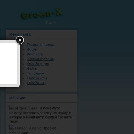
Green-X
Меню сайта
X
Главная страница
Форум
Кинотеатр
Хостинг картинок
Онлайн радио
Файлы
Топ сайтов
Онлайн игры
Онлайн ICQ
Мини-чат