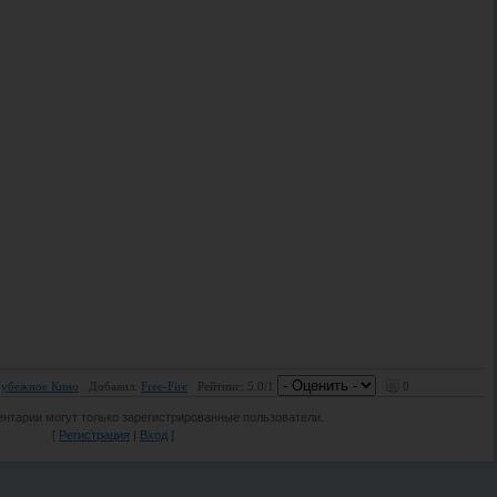
рубежное Кино
Добавил:
Free-Fire
Рейтинг:
5.0
/
1
0
нтарии могут только зарегистрированные пользователи.
[
Регистрация
|
Вход
]