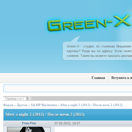
Green-X - студия, по съемкам Машиним 
картину? Тогда вы по адресу. Если сюже
снимем. Также вы можете заказать реклам
Главная
Вступить к 
1
Страница
1
из
1
Форум
»
Другое
»
SA:MP Machinima
»
After a night 2 (2012) / После ночи 2 (2012)
After a night 2 (2012) / После ночи 2 (2012)
Free-Fire
07.02.2012, 19:27