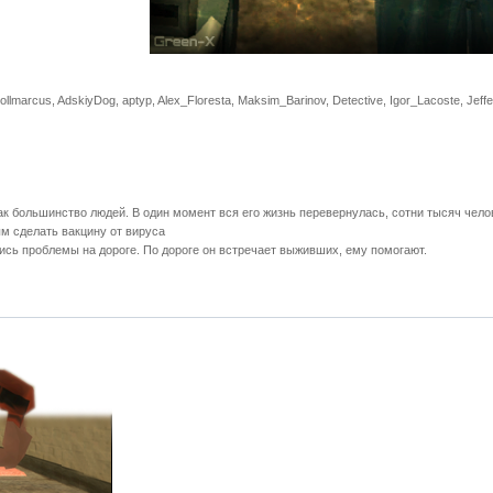
ollmarcus, AdskiyDog, aptyp, Alex_Floresta, Maksim_Barinov, Detective, Igor_Lacoste, Jeffe
к большинство людей. В один момент вся его жизнь перевернулась, сотни тысяч челов
м сделать вакцину от вируса
лись проблемы на дороге. По дороге он встречает выживших, ему помогают.