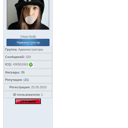
[Чоко-Бой]
Группа:
Администраторы
Сообщений:
320
ICQ:
430561661
Награды:
(
9
)
Репутация:
(
21
)
Регистрация:
25.05.2010
ID пользователя:
1