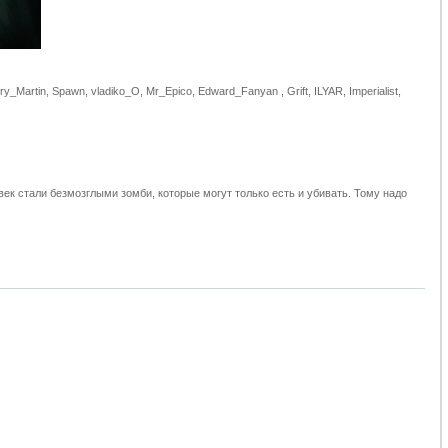
ry_Martin, Spawn, vladiko_O, Mr_Epico, Edward_Fanyan , Grift, ILYAR, Imperialist,
ек стали безмозглыми зомби, которые могут только есть и убивать. Тому надо