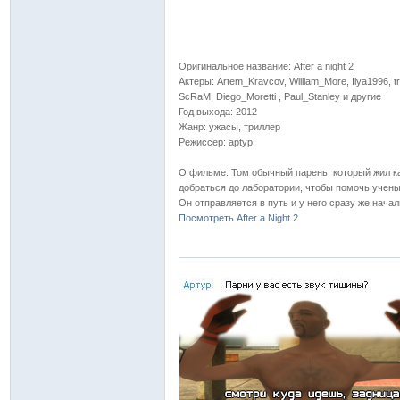
Оригинальное название: After a night 2
Актеры: Artem_Kravcov, William_More, Ilya1996, tr
ScRaM, Diego_Moretti , Paul_Stanley и другие
Год выхода: 2012
Жанр: ужасы, триллер
Режиссер: aptyp
О фильме: Том обычный парень, который жил ка
добраться до лаборатории, чтобы помочь учены
Он отправляется в путь и у него сразу же нача
Посмотреть After a Night 2
.