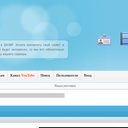
в SA:MP. Хотите воплотить свой сюжет в
т будет интересен, то мы его обязательно
у вашего сервера.
нам
Канал
YouTube
Поиск
Пользователи
Вход
Ваша реклама