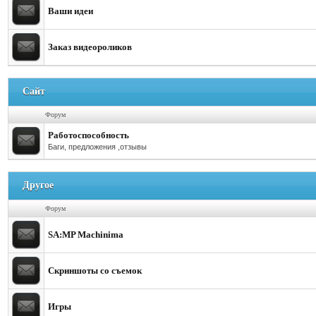
Ваши идеи
Заказ видеороликов
Сайт
Форум
Работоспособность
Баги, предложения ,отзывы
Другое
Форум
SA:MP Machinima
Скриншоты со съемок
Игры