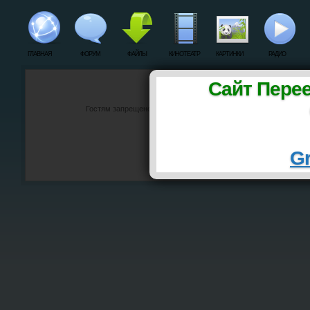
ГЛАВНАЯ
ФОРУМ
ФАЙЛЫ
КИНОТЕАТР
КАРТИНКИ
РАДИО
Сайт Пере
Гостям запрещено просматривать данную страницу, пожалуйста
[
ВХОД
]
Gr